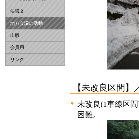
決議文
地方会議の活動
出版
会員用
リンク
【未改良区間】／
未改良(1車線区
困難。