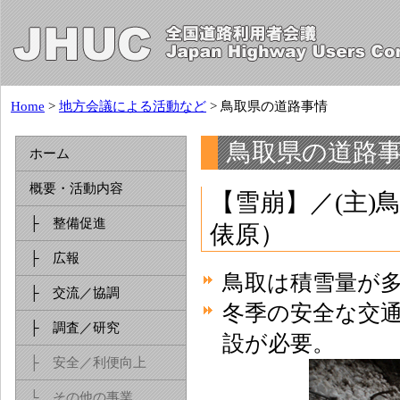
Home
>
地方会議による活動など
> 鳥取県の道路事情
鳥取県の道路
ホーム
概要・活動内容
【雪崩】／(主)
├ 整備促進
俵原）
├ 広報
鳥取は積雪量が
├ 交流／協調
冬季の安全な交
├ 調査／研究
設が必要。
├ 安全／利便向上
└ その他の事業