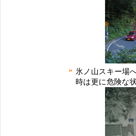
氷ノ山スキー場
時は更に危険な