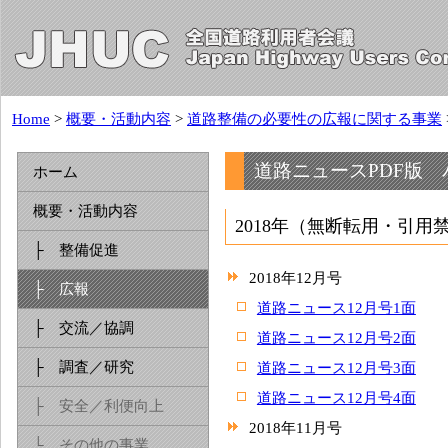
Home
>
概要・活動内容
>
道路整備の必要性の広報に関する事業
道路ニュースPDF版
ホーム
概要・活動内容
2018年（無断転用・引用
├ 整備促進
2018年12月号
├ 広報
道路ニュース12月号1面
├ 交流／協調
道路ニュース12月号2面
├ 調査／研究
道路ニュース12月号3面
道路ニュース12月号4面
├ 安全／利便向上
2018年11月号
└ その他の事業